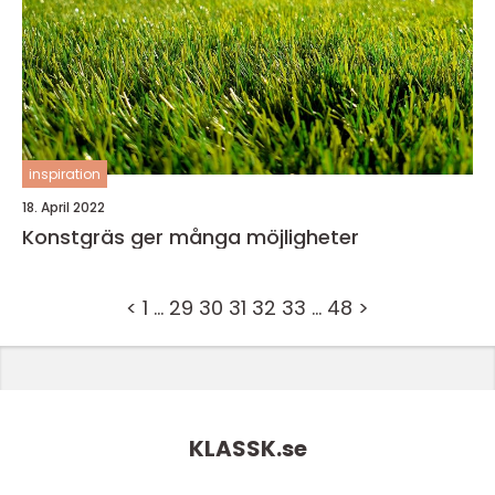
inspiration
18. April 2022
Konstgräs ger många möjligheter
<
1
…
29
30
31
32
33
…
48
>
KLASSK.
se