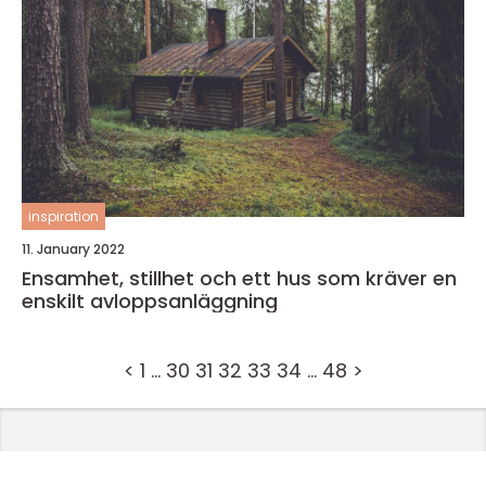
inspiration
11. January 2022
Ensamhet, stillhet och ett hus som kräver en
enskilt avloppsanläggning
<
1
…
30
31
32
33
34
…
48
>