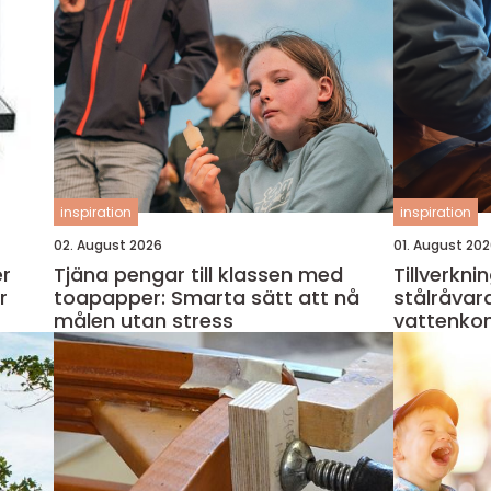
inspiration
inspiration
02. August 2026
01. August 20
er
Tjäna pengar till klassen med
Tillverkni
r
toapapper: Smarta sätt att nå
stålråvara
målen utan stress
vattenkon