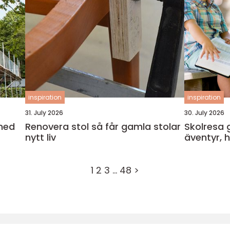
inspiration
inspiration
31. July 2026
30. July 2026
med
Renovera stol så får gamla stolar
Skolresa gotla
nytt liv
äventyr,
1
2
3
…
48
>