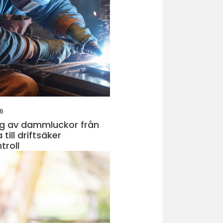
26
ng av dammluckor från
 till driftsäker
troll