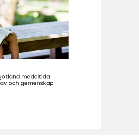
nd medeltida
 hav och gemenskap