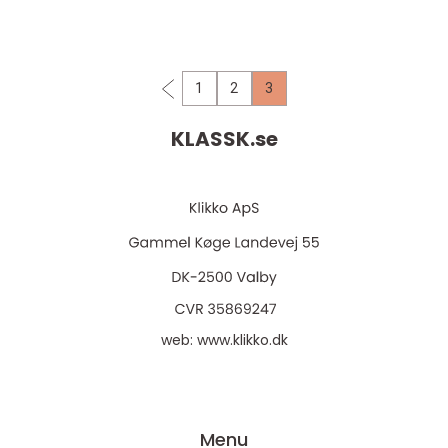
truck. Utöver det gör...
1
2
3
KLASSK.
se
web:
www.klikko.dk
Menu