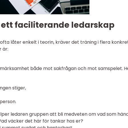
ett faciliterande ledarskap
ta låter enkelt i teorin, kräver det träning i flera konkre
 är:
 uppmärksamhet både mot sakfrågan och mot samspelet. 
ngen stiger,
 person.
 hjälper ledaren gruppen att bli medveten om vad som händ
Vad väcker det här för tankar hos er?
s i rummet synligt och hanterbart.