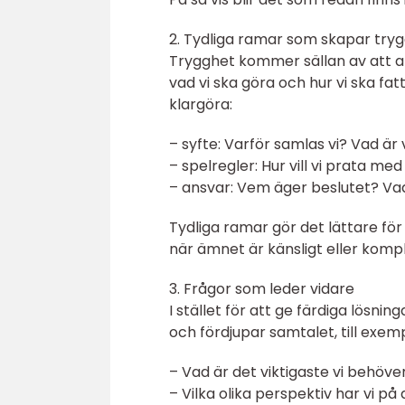
2. Tydliga ramar som skapar try
Trygghet kommer sällan av att all
vad vi ska göra och hur vi ska fat
klargöra:
– syfte: Varför samlas vi? Vad är v
– spelregler: Hur vill vi prata m
– ansvar: Vem äger beslutet? Va
Tydliga ramar gör det lättare för
när ämnet är känsligt eller kompl
3. Frågor som leder vidare
I stället för att ge färdiga lösni
och fördjupar samtalet, till exemp
– Vad är det viktigaste vi behöv
– Vilka olika perspektiv har vi på