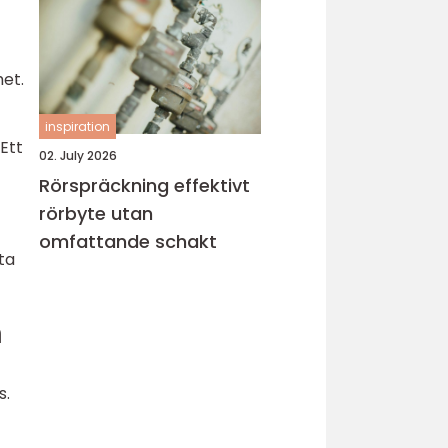
het.
inspiration
Ett
02. July 2026
Rörspräckning effektivt
rörbyte utan
omfattande schakt
ta
n
s.