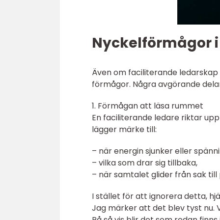
Nyckelförmågor i 
Även om faciliterande ledarskap of
förmågor. Några avgörande delar
1. Förmågan att läsa rummet
En faciliterande ledare riktar
lägger märke till:
– när energin sjunker eller spänni
– vilka som drar sig tillbaka,
– när samtalet glider från sak till
I stället för att ignorera detta,
Jag märker att det blev tyst nu. 
På så vis blir det som redan finn