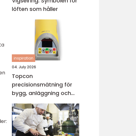
Vigselring: Symbolen för
löften som håller
ta
inspiration
04. July 2026
Hen
Topcon
precisionsmätning för
bygg, anläggning och
industri
er: