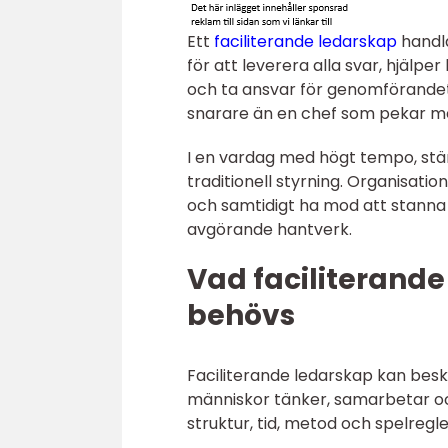
Ett
faciliterande ledarskap
handla
för att leverera alla svar, hjälp
och ta ansvar för genomförandet
snarare än en chef som pekar m
I en vardag med högt tempo, stä
traditionell styrning. Organisat
och samtidigt ha mod att stanna u
avgörande hantverk.
Vad faciliterande
behövs
Faciliterande ledarskap kan besk
människor tänker, samarbetar oc
struktur, tid, metod och spelregl