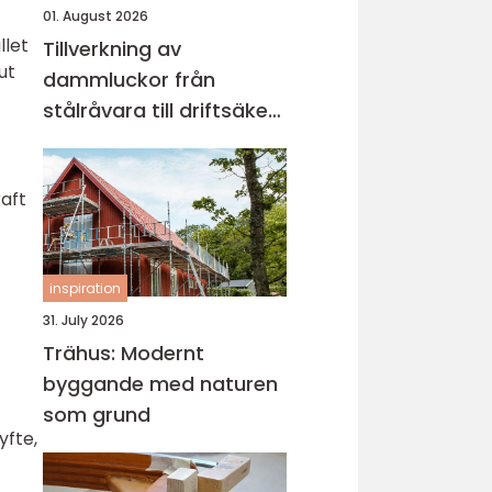
01. August 2026
llet
Tillverkning av
ut
dammluckor från
stålråvara till driftsäker
vattenkontroll
aft
inspiration
31. July 2026
Trähus: Modernt
byggande med naturen
som grund
yfte,