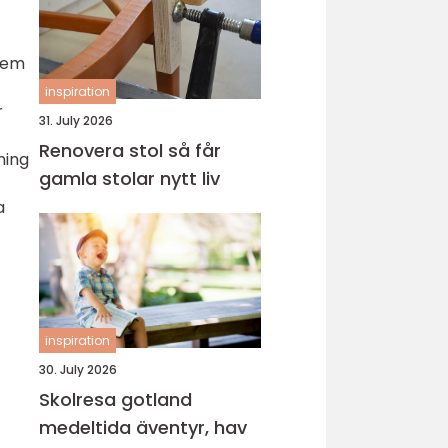
 vem
inspiration
r
31. July 2026
Renovera stol så får
ning
gamla stolar nytt liv
a
inspiration
30. July 2026
Skolresa gotland
medeltida äventyr, hav