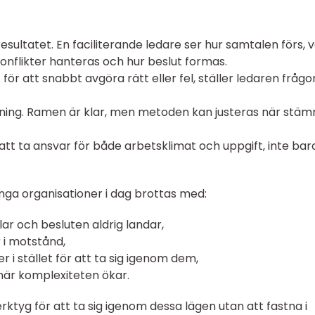
esultatet. En faciliterande ledare ser hur samtalen förs,
onflikter hanteras och hur beslut formas.
et för att snabbt avgöra rätt eller fel, ställer ledaren frågo
ållning. Ramen är klar, men metoden kan justeras när stäm
att ta ansvar för både arbetsklimat och uppgift, inte bar
nga organisationer i dag brottas med:
r och besluten aldrig landar,
 i motstånd,
 i stället för att ta sig igenom dem,
när komplexiteten ökar.
rktyg för att ta sig igenom dessa lägen utan att fastna i