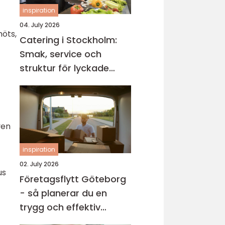
inspiration
04. July 2026
möts,
Catering i Stockholm:
Smak, service och
struktur för lyckade
evenemang
ven
inspiration
02. July 2026
us
Företagsflytt Göteborg
- så planerar du en
trygg och effektiv
kontorsflytt