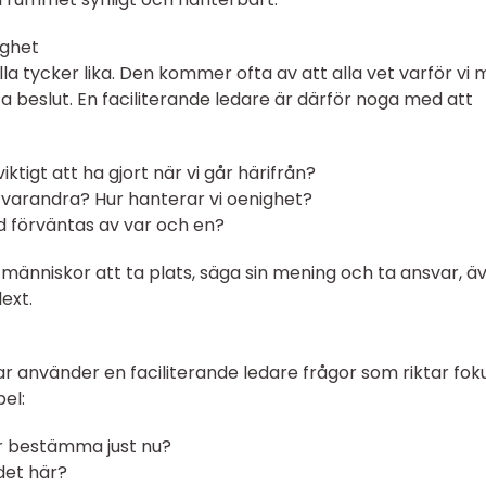
gghet
a tycker lika. Den kommer ofta av att alla vet varför vi 
ta beslut. En faciliterande ledare är därför noga med att
iktigt att ha gjort när vi går härifrån?
ed varandra? Hur hanterar vi oenighet?
d förväntas av var och en?
 människor att ta plats, säga sin mening och ta ansvar, ä
ext.
ngar använder en faciliterande ledare frågor som riktar fok
el:
er bestämma just nu?
 det här?