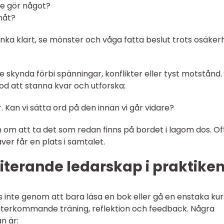
te gör något?
amåt?
nka klart, se mönster och våga fatta beslut trots osäker
e skynda förbi spänningar, konflikter eller tyst motstånd. 
od att stanna kvar och utforska:
. Kan vi sätta ord på den innan vi går vidare?
n om att ta det som redan finns på bordet i lagom dos. Of
ver får en plats i samtalet.
literande ledarskap i praktike
 inte genom att bara läsa en bok eller gå en enstaka kur
återkommande träning, reflektion och feedback. Några
n är: