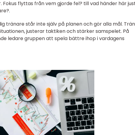
. Fokus flyttas från vem gjorde fel? till vad händer här jus
are?.
cklig tränare står inte själv på planen och gör alla mål. Trä
 situationen, justerar taktiken och stärker samspelet. På
nde ledare gruppen att spela bättre ihop i vardagens