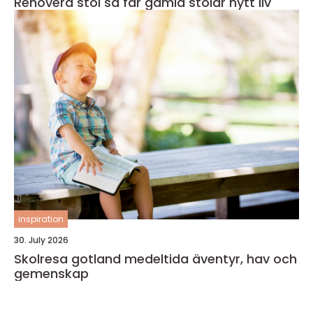
Renovera stol så får gamla stolar nytt liv
inspiration
30. July 2026
Skolresa gotland medeltida äventyr, hav och
gemenskap