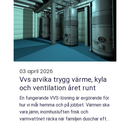
03 april 2026
Vvs arvika trygg värme, kyla
och ventilation året runt
En fungerande VVS-lösning är avgörande för
hur vi mår hemma och på jobbet. Värmen ska
vara jämn, inomhusluften frisk och
varmvattnet räcka när familjen duschar efter
en lång dag. I Arvika, med kalla vintrar och