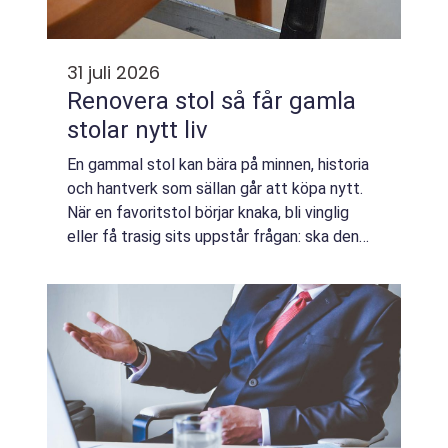
31 juli 2026
Renovera stol så får gamla
stolar nytt liv
En gammal stol kan bära på minnen, historia
och hantverk som sällan går att köpa nytt.
När en favoritstol börjar knaka, bli vinglig
eller få trasig sits uppstår frågan: ska den
kastas eller lagas? Allt fler väljer att
renovera stol i stället för att ...