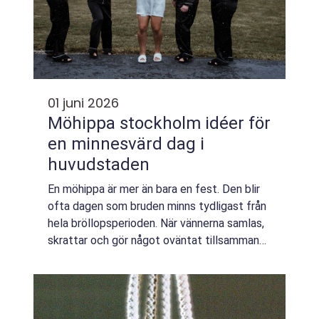
01 juni 2026
Möhippa stockholm idéer för
en minnesvärd dag i
huvudstaden
En möhippa är mer än bara en fest. Den blir
ofta dagen som bruden minns tydligast från
hela bröllopsperioden. När vännerna samlas,
skrattar och gör något oväntat tillsammans
skapas band som håller länge. I en stad som
Stockholm, med både vatten, natu...