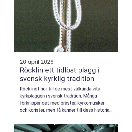
20 april 2026
Röcklin ett tidlöst plagg i
svensk kyrklig tradition
Röcklinet hör till de mest välkända vita
kyrkplaggen i svensk tradition. Många
förknippar det med präster, kyrkomusiker
och korister, men få känner till dess historia,
användning och hur plagget skiljer sig från
andra liturgiska kläder. Genom att för...