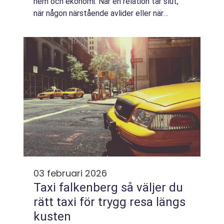
hem och ekonomi. När en relation tar slut,
när någon närstående avlider eller när
föräldrar inte är överens om barnens vardag
uppstår ofta både juridiska och kä...
03 februari 2026
Taxi falkenberg så väljer du
rätt taxi för trygg resa längs
kusten