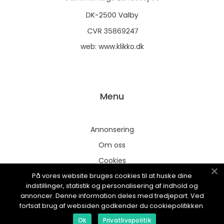
web:
www.klikko.dk
Menu
Annonsering
Om oss
Cookies
På vores website bruges cookies til at huske dine
Kontakta oss
indstillinger, statistik og personalisering af indhold og
Sitemap
annoncer. Denne information deles med tredjepart. Ved
fortsat brug af websiden godkender du cookiepolitikken.
Ok
Privatlivspolitik