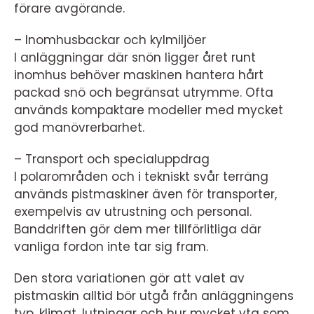
förare avgörande.
– Inomhusbackar och kylmiljöer
I anläggningar där snön ligger året runt
inomhus behöver maskinen hantera hårt
packad snö och begränsat utrymme. Ofta
används kompaktare modeller med mycket
god manövrerbarhet.
– Transport och specialuppdrag
I polarområden och i tekniskt svår terräng
används pistmaskiner även för transporter,
exempelvis av utrustning och personal.
Banddriften gör dem mer tillförlitliga där
vanliga fordon inte tar sig fram.
Den stora variationen gör att valet av
pistmaskin alltid bör utgå från anläggningens
typ, klimat, lutningar och hur mycket yta som