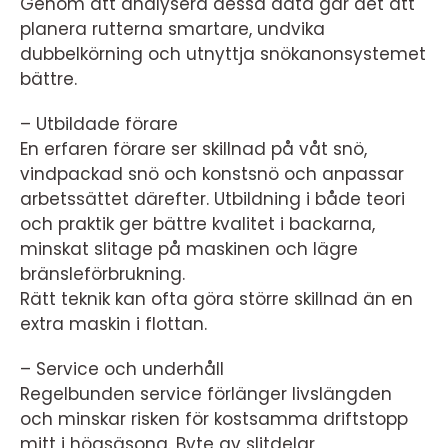
Genom att analysera dessa data går det att
planera rutterna smartare, undvika
dubbelkörning och utnyttja snökanonsystemet
bättre.
– Utbildade förare
En erfaren förare ser skillnad på våt snö,
vindpackad snö och konstsnö och anpassar
arbetssättet därefter. Utbildning i både teori
och praktik ger bättre kvalitet i backarna,
minskat slitage på maskinen och lägre
bränsleförbrukning.
Rätt teknik kan ofta göra större skillnad än en
extra maskin i flottan.
– Service och underhåll
Regelbunden service förlänger livslängden
och minskar risken för kostsamma driftstopp
mitt i högsäsong. Byte av slitdelar,