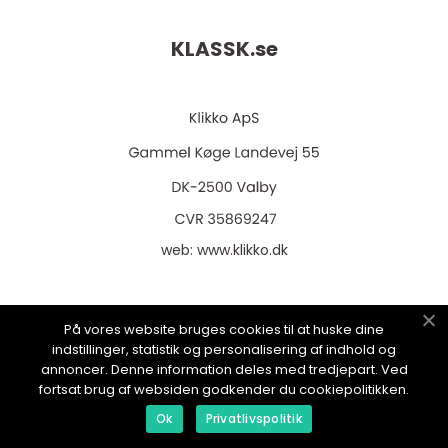
KLASSK.
se
web:
www.klikko.dk
På vores website bruges cookies til at huske dine
Menu
indstillinger, statistik og personalisering af indhold og
annoncer. Denne information deles med tredjepart. Ved
fortsat brug af websiden godkender du cookiepolitikken.
Annonsering
Ok
Privatlivspolitik
Om oss