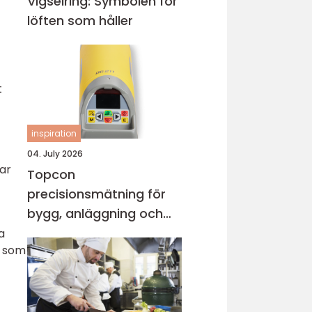
Vigselring: Symbolen för
löften som håller
t
inspiration
04. July 2026
tar
Topcon
precisionsmätning för
bygg, anläggning och
industri
a
r som