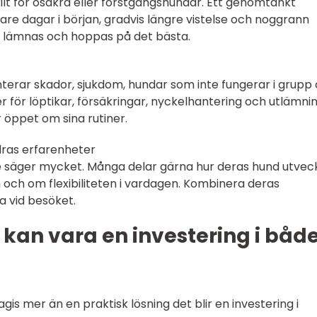
skilt för osäkra eller förstgångshundar. Ett genomtänkt
tare dagar i början, gradvis längre vistelse och noggrann
a lämnas och hoppas på det bästa.
nterar skador, sjukdom, hundar som inte fungerar i grupp
er för löptikar, försäkringar, nyckelhantering och utlämni
 öppet om sina rutiner.
dras erfarenheter
äger mycket. Många delar gärna hur deras hund utveck
ch om flexibiliteten i vardagen. Kombinera deras
a vid besöket.
kan vara en investering i båd
s mer än en praktisk lösning det blir en investering i