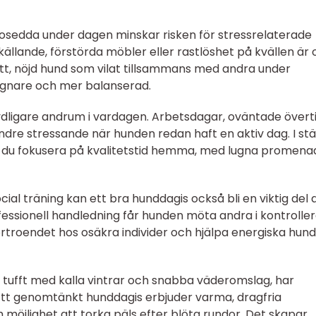
dosedda under dagen minskar risken för stressrelaterade
lande, förstörda möbler eller rastlöshet på kvällen är 
tt, nöjd hund som vilat tillsammans med andra under
lugnare och mer balanserad.
ydligare andrum i vardagen. Arbetsdagar, oväntade övert
indre stressande när hunden redan haft en aktiv dag. I stä
n du fokusera på kvalitetstid hemma, med lugna promena
al träning kan ett bra hunddagis också bli en viktig del 
ofessionell handledning får hunden möta andra i kontrolle
förtroendet hos osäkra individer och hjälpa energiska hun
a tufft med kalla vintrar och snabba väderomslag, har
Ett genomtänkt hunddagis erbjuder varma, dragfria
h möjlighet att torka päls efter blöta rundor. Det skapar