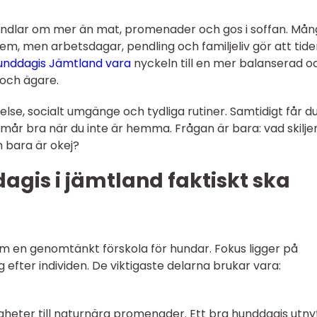
ndlar om mer än mat, promenader och gos i soffan. Mån
hem, men arbetsdagar, pendling och familjeliv gör att tid
unddagis Jämtland vara
nyckeln till en mer balanserad o
 och ägare.
lse, socialt umgänge och tydliga rutiner. Samtidigt får d
mår bra när du inte är hemma. Frågan är bara: vad skiljer
m bara är okej?
agis i jämtland faktiskt ska
om en genomtänkt förskola för hundar. Fokus ligger på
 efter individen. De viktigaste delarna brukar vara:
igheter till naturnära promenader. Ett bra hunddagis utny