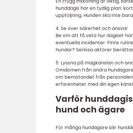
En trygg inskolning är viktig, sär
hunddagis har en tydlig plan: kor
uppföljning. Hunden ska inte bar
4. Se över säkerhet och ansvar
Be om att få veta hur dagiset ha
eventuella incidenter. Finns rutin
hundar? Seriösa aktörer berättar
5. Lyssna på magkänslan och an
Omdömen från andra hundägare s
om bemötandet från personalen o
erfarenheter med din egen känsl
Varför hunddagis 
hund och ägare
För många hundägare blir hunddagi