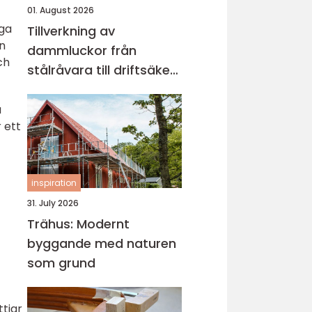
01. August 2026
ga
Tillverkning av
en
dammluckor från
ch
stålråvara till driftsäker
vattenkontroll
u
 ett
inspiration
31. July 2026
Trähus: Modernt
byggande med naturen
som grund
ttjar