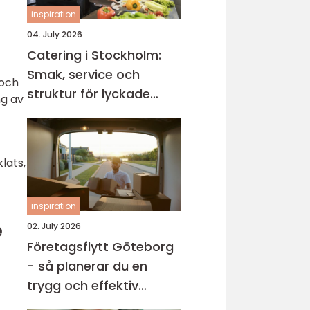
inspiration
04. July 2026
Catering i Stockholm:
Smak, service och
 och
struktur för lyckade
ng av
evenemang
lats,
inspiration
e
02. July 2026
Företagsflytt Göteborg
- så planerar du en
trygg och effektiv
kontorsflytt