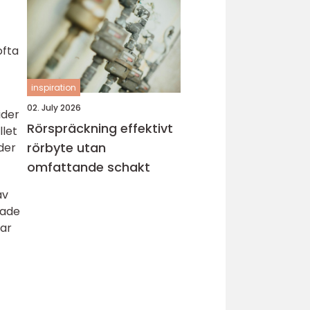
ofta
inspiration
02. July 2026
ider
Rörspräckning effektivt
llet
rörbyte utan
der
omfattande schakt
av
rade
dar