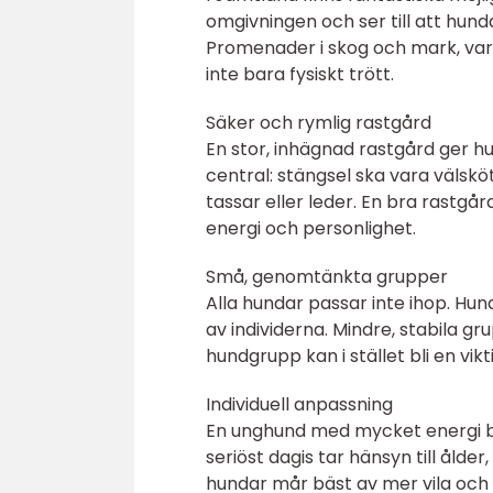
omgivningen och ser till att hund
Promenader i skog och mark, var
inte bara fysiskt trött.
Säker och rymlig rastgård
En stor, inhägnad rastgård ger h
central: stängsel ska vara välskö
tassar eller leder. En bra rastgå
energi och personlighet.
Små, genomtänkta grupper
Alla hundar passar inte ihop. H
av individerna. Mindre, stabila gr
hundgrupp kan i stället bli en vi
Individuell anpassning
En unghund med mycket energi be
seriöst dagis tar hänsyn till ålde
hundar mår bäst av mer vila och l