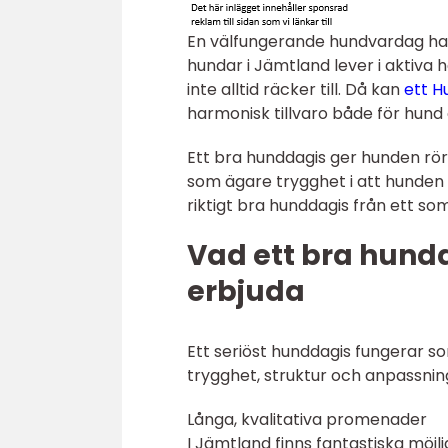
En välfungerande hundvardag ha
hundar i Jämtland lever i aktiva 
inte alltid räcker till. Då kan
ett H
harmonisk tillvaro både för hund
Ett bra hunddagis ger hunden röre
som ägare trygghet i att hunden 
riktigt bra hunddagis från ett so
Vad ett bra hundd
erbjuda
Ett seriöst hunddagis fungerar s
trygghet, struktur och anpassning
Långa, kvalitativa promenader
I Jämtland finns fantastiska möjl