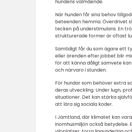
hundens välmående.
När hunden får sina behov tillgo
beteenden hemma. Överdrivet skäl
tecken på understimulans. En trö
strukturerade former är oftast 
Samtidigt får du som ägare ett t
eller ärenden efter jobbet blir m
för att känna dåligt samvete ka
och närvaro i stunden.
För hundar som behöver extra soci
deras utveckling. Under lugn, pr
situationer. Det kan stärka själv
att lära sig sociala koder.
I Jämtland, där klimatet kan var
inomhusmiljön också betydelse. 
viloplatser, torra liggunderlag oc