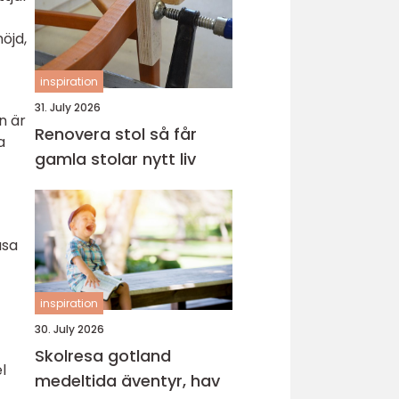
öjd,
inspiration
31. July 2026
n är
Renovera stol så får
a
gamla stolar nytt liv
äsa
inspiration
30. July 2026
Skolresa gotland
l
medeltida äventyr, hav