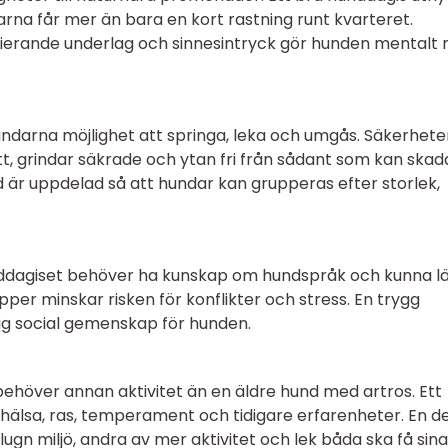
arna får mer än bara en kort rastning runt kvarteret.
ierande underlag och sinnesintryck gör hunden mentalt n
undarna möjlighet att springa, leka och umgås. Säkerhete
tt, grindar säkrade och ytan fri från sådant som kan skad
rd är uppdelad så att hundar kan grupperas efter storlek,
unddagiset behöver ha kunskap om hundspråk och kunna l
upper minskar risken för konflikter och stress. En trygg
ktig social gemenskap för hunden.
höver annan aktivitet än en äldre hund med artros. Ett
r, hälsa, ras, temperament och tidigare erfarenheter. En de
ugn miljö, andra av mer aktivitet och lek båda ska få sina