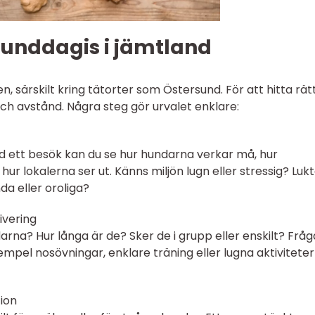
 hunddagis i jämtland
en, särskilt kring tätorter som Östersund. För att hitta rät
ch avstånd. Några steg gör urvalet enklare:
Vid ett besök kan du se hur hundarna verkar må, hur
 lokalerna ser ut. Känns miljön lugn eller stressig? Luk
a eller oroliga?
ivering
a? Hur långa är de? Sker de i grupp eller enskilt? Fråg
empel nosövningar, enklare träning eller lugna aktivitete
tion