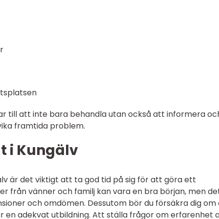
r
etsplatsen
ar till att inte bara behandla utan också att informera oc
vika framtida problem.
t i Kungälv
lv är det viktigt att ta god tid på sig för att göra ett
 från vänner och familj kan vara en bra början, men de
censioner och omdömen. Dessutom bör du försäkra dig om 
r en adekvat utbildning. Att ställa frågor om erfarenhet 