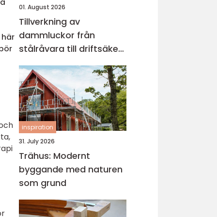
sa
01. August 2026
Tillverkning av
dammluckor från
 här
stålråvara till driftsäker
 bör
vattenkontroll
 och
inspiration
ta,
31. July 2026
rapi
Trähus: Modernt
byggande med naturen
som grund
ör