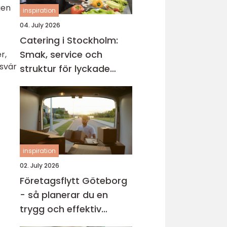
gen
inspiration
04. July 2026
Catering i Stockholm:
Smak, service och
r,
esvär
struktur för lyckade
evenemang
inspiration
02. July 2026
Företagsflytt Göteborg
- så planerar du en
trygg och effektiv
kontorsflytt