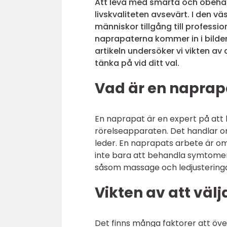
Att leva med smärta och obeha
livskvaliteten avsevärt. I den v
människor tillgång till professio
naprapaterna kommer in i bilden,
artikeln undersöker vi vikten av
tänka på vid ditt val.
Vad är en naprapa
En naprapat är en expert på att
rörelseapparaten. Det handlar om
leder. En naprapats arbete är omf
inte bara att behandla symtomen
såsom massage och ledjusteringar
Vikten av att väl
Det finns många faktorer att över