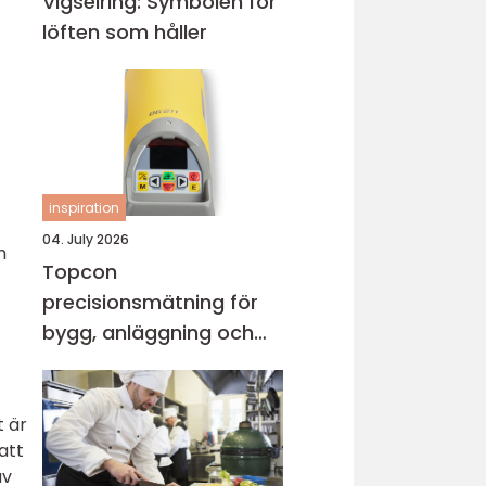
Vigselring: Symbolen för
löften som håller
inspiration
04. July 2026
h
Topcon
precisionsmätning för
bygg, anläggning och
industri
t är
att
av