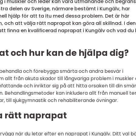
g i muskler och leder kan vara utmanande och begrän
ästra delen av Sverige, närmare bestämt i Kungälv, har
nell hjälp för att ta itu med dessa problem. Det är här
 och att välja rätt naprapat kan göra all skillnad. I den
 att finna en kvalificerad naprapat i Kungälv och vad du
t och hur kan de hjälpa dig?
 behandla och förebygga smärta och andra besvär i
 allt från akuta skador till långvariga problem i muskler
attande och inriktar sig på att hitta orsaken till din smär
. Behandlingsmetoder kan inkludera allt från manuell te
, till sjukgymnastik och rehabiliterande övningar.
ja rätt naprapat
väga när du letar efter en naprapat i Kungälv. Ditt val b