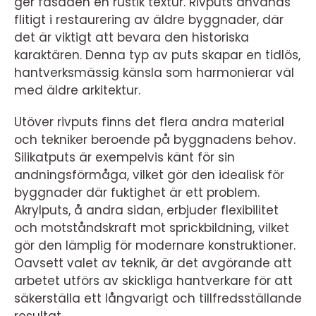
ger fasaden en rustik textur. Rivputs används
flitigt i restaurering av äldre byggnader, där
det är viktigt att bevara den historiska
karaktären. Denna typ av puts skapar en tidlös,
hantverksmässig känsla som harmonierar väl
med äldre arkitektur.
Utöver rivputs finns det flera andra material
och tekniker beroende på byggnadens behov.
Silikatputs är exempelvis känt för sin
andningsförmåga, vilket gör den idealisk för
byggnader där fuktighet är ett problem.
Akrylputs, å andra sidan, erbjuder flexibilitet
och motståndskraft mot sprickbildning, vilket
gör den lämplig för modernare konstruktioner.
Oavsett valet av teknik, är det avgörande att
arbetet utförs av skickliga hantverkare för att
säkerställa ett långvarigt och tillfredsställande
resultat.