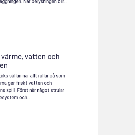
äggningen. När belysningen blir
gen
ks sällan när allt rullar på som
rna ger friskt vatten och
 spill. Först när något strular
rmesystem och
...