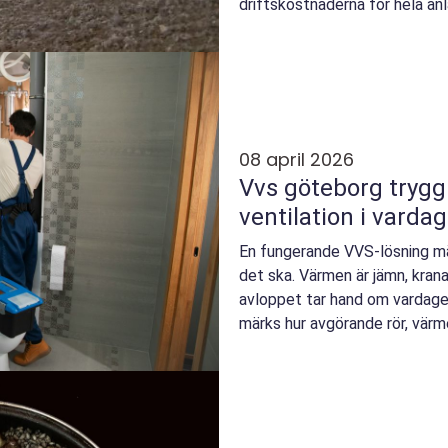
driftskostnaderna för hela anl
genomtänkt går t...
08 april 2026
Vvs göteborg trygg värme, vatten och
ventilation i varda
En fungerande VVS-lösning mär
det ska. Värmen är jämn, krana
avloppet tar hand om vardagens
märks hur avgörande rör, vä
varmvattenberedare faktiskt ä