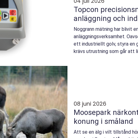
04 juli 2026
Topcon precisionsmätning för bygg,
anläggning och ind
Noggrann mätning har blivit e
anläggningsverksamhet. Oavs
ett industriellt golv, styra en
krävs utrustning som går att l
top...
08 juni 2026
Moosepark närkontakt med skogens
konung i småland
Att se en älg i vilt tillstånd h