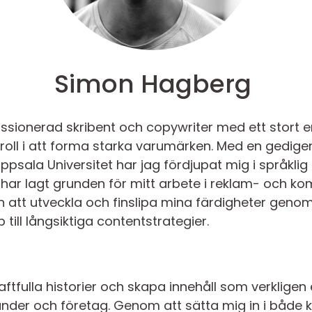
Simon Hagberg
ssionerad skribent och copywriter med ett stort
oll i att forma starka varumärken. Med en gedige
sala Universitet har jag fördjupat mig i språklig
 har lagt grunden för mitt arbete i reklam- och 
en att utveckla och finslipa mina färdigheter genom
ill långsiktiga contentstrategier.
raftfulla historier och skapa innehåll som verklige
nder och företag. Genom att sätta mig in i både