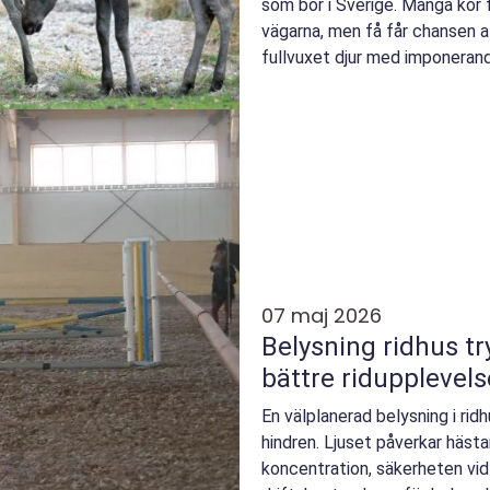
som bor i Sverige. Många kör 
vägarna, men få får chansen a
fullvuxet djur med imponerand
Moosepa...
07 maj 2026
Belysning ridhus trygghet, funktion och
bättre ridupplevels
En välplanerad belysning i rid
hindren. Ljuset påverkar hästa
koncentration, säkerheten vi