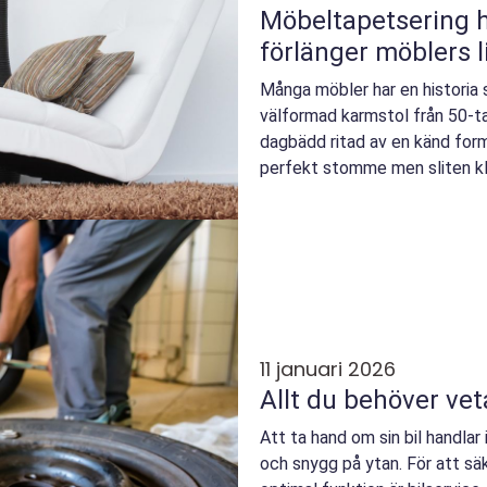
Möbeltapetsering hantverk som
förlänger möblers l
Många möbler har en historia 
välformad karmstol från 50-tal
dagbädd ritad av en känd form
perfekt stomme men sliten kl
nyckeln mellan dåtid ...
11 januari 2026
Allt du behöver vet
Att ta hand om sin bil handlar
och snygg på ytan. För att säk