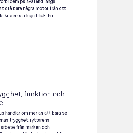
förbi dem på avstånd längs
tt stå bara några meter från ett
e krona och lugn blick. En
e
hus handlar om mer än att bara se
rnas trygghet, ryttarens
d arbete från marken och